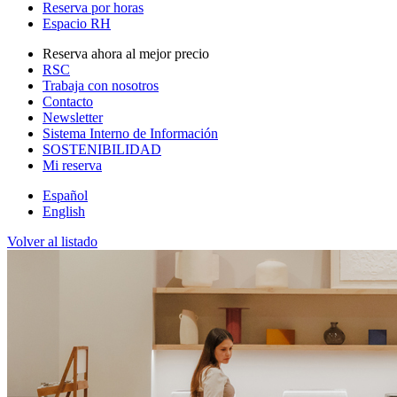
Reserva por horas
Espacio RH
Reserva ahora al mejor precio
RSC
Trabaja con nosotros
Contacto
Newsletter
Sistema Interno de Información
SOSTENIBILIDAD
Mi reserva
Español
English
Volver al listado